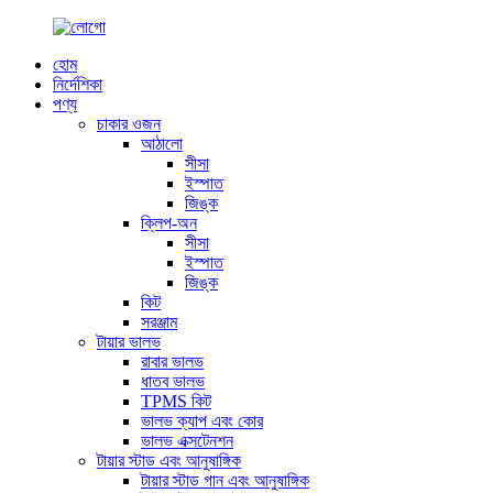
হোম
নির্দেশিকা
পণ্য
চাকার ওজন
আঠালো
সীসা
ইস্পাত
জিঙ্ক
ক্লিপ-অন
সীসা
ইস্পাত
জিঙ্ক
কিট
সরঞ্জাম
টায়ার ভালভ
রাবার ভালভ
ধাতব ভালভ
TPMS কিট
ভালভ ক্যাপ এবং কোর
ভালভ এক্সটেনশন
টায়ার স্টাড এবং আনুষাঙ্গিক
টায়ার স্টাড গান এবং আনুষাঙ্গিক