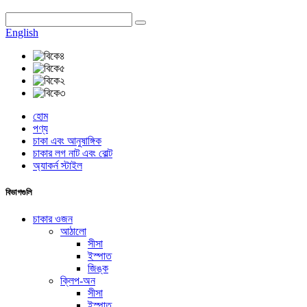
English
হোম
পণ্য
চাকা এবং আনুষাঙ্গিক
চাকার লগ নাট এবং বোল্ট
অ্যাকর্ন স্টাইল
বিভাগগুলি
চাকার ওজন
আঠালো
সীসা
ইস্পাত
জিঙ্ক
ক্লিপ-অন
সীসা
ইস্পাত