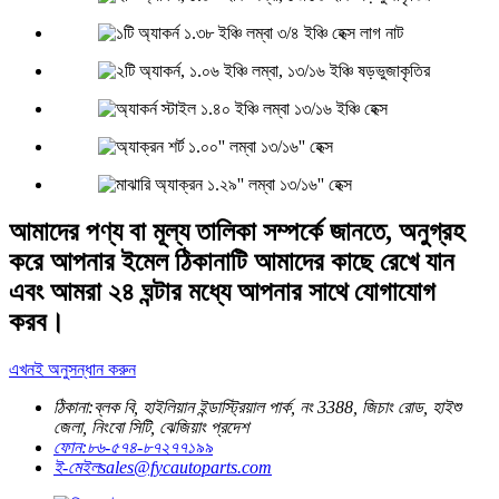
আমাদের পণ্য বা মূল্য তালিকা সম্পর্কে জানতে, অনুগ্রহ
করে আপনার ইমেল ঠিকানাটি আমাদের কাছে রেখে যান
এবং আমরা ২৪ ঘন্টার মধ্যে আপনার সাথে যোগাযোগ
করব।
এখনই অনুসন্ধান করুন
ঠিকানা:
ব্লক বি, হাইলিয়ান ইন্ডাস্ট্রিয়াল পার্ক, নং 3388, জিচাং রোড, হাইশু
জেলা, নিংবো সিটি, ঝেজিয়াং প্রদেশ
ফোন:
৮৬-৫৭৪-৮৭২৭৭১৯৯
ই-মেইল
sales@fycautoparts.com