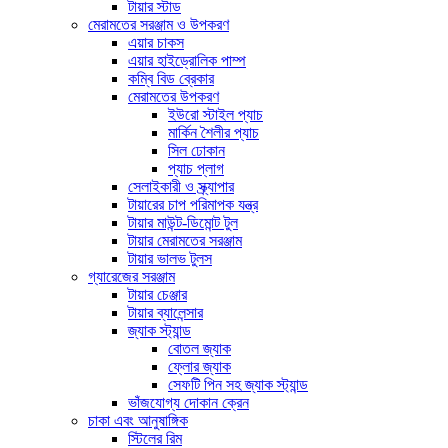
টায়ার স্টাড
মেরামতের সরঞ্জাম ও উপকরণ
এয়ার চাকস
এয়ার হাইড্রোলিক পাম্প
কম্বি বিড ব্রেকার
মেরামতের উপকরণ
ইউরো স্টাইল প্যাচ
মার্কিন শৈলীর প্যাচ
সিল ঢোকান
প্যাচ প্লাগ
সেলাইকারী ও স্ক্র্যাপার
টায়ারের চাপ পরিমাপক যন্ত্র
টায়ার মাউন্ট-ডিমোন্ট টুল
টায়ার মেরামতের সরঞ্জাম
টায়ার ভালভ টুলস
গ্যারেজের সরঞ্জাম
টায়ার চেঞ্জার
টায়ার ব্যালেন্সার
জ্যাক স্ট্যান্ড
বোতল জ্যাক
ফ্লোর জ্যাক
সেফটি পিন সহ জ্যাক স্ট্যান্ড
ভাঁজযোগ্য দোকান ক্রেন
চাকা এবং আনুষাঙ্গিক
স্টিলের রিম