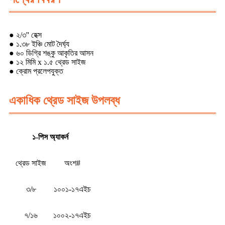
● ২/৩'' হেক্স
● ১.৩৮ ইঞ্চি মোট দৈর্ঘ্য
● ৬০ ডিগ্রি শঙ্কু আকৃতির আসন
● ১২ মিমি x ১.৫ থ্রেড সাইজ
● ক্রোম প্রলেপযুক্ত
একাধিক থ্রেড সাইজ উপলব্ধ
১-পিস অ্যাকর্ন
থ্রেড সাইজ
অংশ#
৩/৮
১০০১-১৭এইচ
৭/১৬
১০০২-১৭এইচ