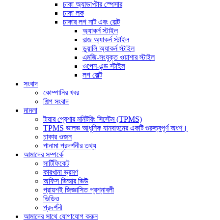
চাকা অ্যাডাপ্টার স্পেসার
চাকা লক
চাকার লগ নাট এবং বোল্ট
অ্যাকর্ন স্টাইল
বাল্জ অ্যাকর্ন স্টাইল
ডুয়ালি অ্যাকর্ন স্টাইল
এমজি-সংযুক্ত ওয়াশার স্টাইল
ওপেন-এন্ড স্টাইল
লগ বোল্ট
সংবাদ
কোম্পানির খবর
শিল্প সংবাদ
মামলা
টায়ার প্রেশার মনিটরিং সিস্টেম (TPMS)
TPMS ভালভ আধুনিক যানবাহনের একটি গুরুত্বপূর্ণ অংশ।
চাকার ওজন
পানামা প্রদর্শনীর তথ্য
আমাদের সম্পর্কে
সার্টিফিকেট
কারখানা ভ্রমণ
অফিস ভিআর ভিউ
প্রায়শই জিজ্ঞাসিত প্রশ্নাবলী
ভিডিও
প্রদর্শনী
আমাদের সাথে যোগাযোগ করুন