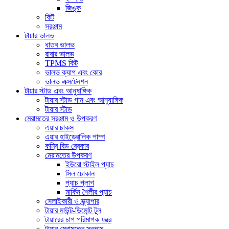
জিঙ্ক
কিট
সরঞ্জাম
টায়ার ভালভ
ধাতব ভালভ
রাবার ভালভ
TPMS কিট
ভালভ ক্যাপ এবং কোর
ভালভ এক্সটেনশন
টায়ার স্টাড এবং আনুষাঙ্গিক
টায়ার স্টাড গান এবং আনুষাঙ্গিক
টায়ার স্টাড
মেরামতের সরঞ্জাম ও উপকরণ
এয়ার চাকস
এয়ার হাইড্রোলিক পাম্প
কম্বি বিড ব্রেকার
মেরামতের উপকরণ
ইউরো স্টাইল প্যাচ
সিল ঢোকান
প্যাচ প্লাগ
মার্কিন শৈলীর প্যাচ
সেলাইকারী ও স্ক্র্যাপার
টায়ার মাউন্ট-ডিমোন্ট টুল
টায়ারের চাপ পরিমাপক যন্ত্র
টায়ার মেরামতের সরঞ্জাম