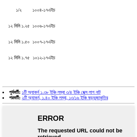
১/২
১০০৪-১৭এইচ
১২ মিমি ১.২৫
১০০৬-১৭এইচ
১২ মিমি ১.৫০
১০০৭-১৭এইচ
১২ মিমি ১.৭৫
১০১২-১৭এইচ
পূর্ববর্তী:
১টি অ্যাকর্ন ১.৩৮ ইঞ্চি লম্বা ৩/৪ ইঞ্চি হেক্স লাগ নাট
পরবর্তী:
২টি অ্যাকর্ন, ১.৪০ ইঞ্চি লম্বা, ১৩/১৬ ইঞ্চি ষড়ভুজাকৃতির