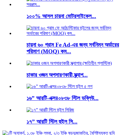
১০০% আসল চায়না মোটরসাইকেল...
চায়না ৬০ গ্রাম Fe Ad-এর জন্য সর্বনিম্ন অর্ডারের
পরিমাণ (MOQ) কম...
চাকার ওজন অপসারণকারী স্ক্র্যাপ...
১৬” আরটি-এক্স৪০৮৩৮ স্টিল ডব্লিউ...
১৭” আরটি স্টিল হুইল সি...