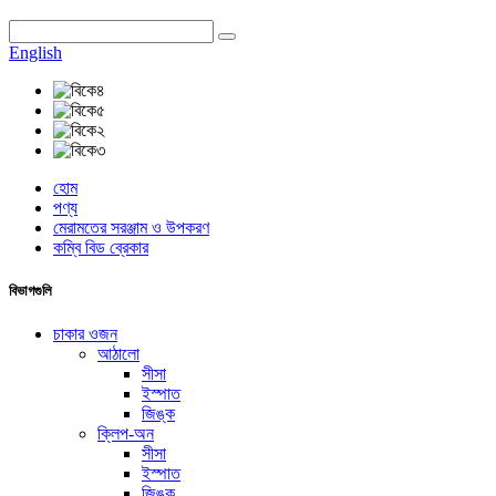
English
হোম
পণ্য
মেরামতের সরঞ্জাম ও উপকরণ
কম্বি বিড ব্রেকার
বিভাগগুলি
চাকার ওজন
আঠালো
সীসা
ইস্পাত
জিঙ্ক
ক্লিপ-অন
সীসা
ইস্পাত
জিঙ্ক