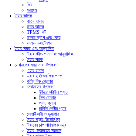
কিট
সরঞ্জাম
টায়ার ভালভ
ধাতব ভালভ
রাবার ভালভ
TPMS কিট
ভালভ ক্যাপ এবং কোর
ভালভ এক্সটেনশন
টায়ার স্টাড এবং আনুষাঙ্গিক
টায়ার স্টাড গান এবং আনুষাঙ্গিক
টায়ার স্টাড
মেরামতের সরঞ্জাম ও উপকরণ
এয়ার চাকস
এয়ার হাইড্রোলিক পাম্প
কম্বি বিড ব্রেকার
মেরামতের উপকরণ
ইউরো স্টাইল প্যাচ
সিল ঢোকান
প্যাচ প্লাগ
মার্কিন শৈলীর প্যাচ
সেলাইকারী ও স্ক্র্যাপার
টায়ার মাউন্ট-ডিমোন্ট টুল
টায়ারের চাপ পরিমাপক যন্ত্র
টায়ার মেরামতের সরঞ্জাম
টায়ার ভালভ টুলস