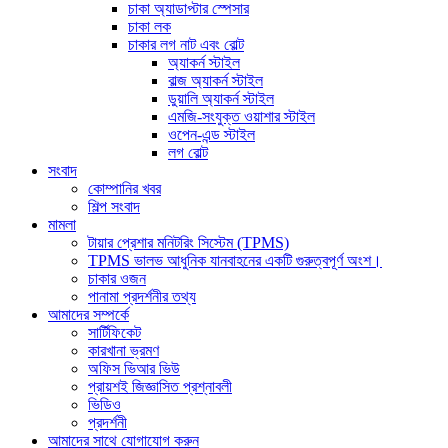
চাকা অ্যাডাপ্টার স্পেসার
চাকা লক
চাকার লগ নাট এবং বোল্ট
অ্যাকর্ন স্টাইল
বাল্জ অ্যাকর্ন স্টাইল
ডুয়ালি অ্যাকর্ন স্টাইল
এমজি-সংযুক্ত ওয়াশার স্টাইল
ওপেন-এন্ড স্টাইল
লগ বোল্ট
সংবাদ
কোম্পানির খবর
শিল্প সংবাদ
মামলা
টায়ার প্রেশার মনিটরিং সিস্টেম (TPMS)
TPMS ভালভ আধুনিক যানবাহনের একটি গুরুত্বপূর্ণ অংশ।
চাকার ওজন
পানামা প্রদর্শনীর তথ্য
আমাদের সম্পর্কে
সার্টিফিকেট
কারখানা ভ্রমণ
অফিস ভিআর ভিউ
প্রায়শই জিজ্ঞাসিত প্রশ্নাবলী
ভিডিও
প্রদর্শনী
আমাদের সাথে যোগাযোগ করুন