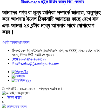
টিএল-৫২০০ হুইল টায়ার কম্বি বিড ব্রেকার
আমাদের পণ্য বা মূল্য তালিকা সম্পর্কে জানতে, অনুগ্রহ
করে আপনার ইমেল ঠিকানাটি আমাদের কাছে রেখে যান
এবং আমরা ২৪ ঘন্টার মধ্যে আপনার সাথে যোগাযোগ
করব।
এখনই অনুসন্ধান করুন
ঠিকানা:
ব্লক বি, হাইলিয়ান ইন্ডাস্ট্রিয়াল পার্ক, নং 3388, জিচাং রোড, হাইশু
জেলা, নিংবো সিটি, ঝেজিয়াং প্রদেশ
ফোন:
৮৬-৫৭৪-৮৭২৭৭১৯৯
ই-মেইল
sales@fycautoparts.com
© কপিরাইট - ২০১০-২০২১ : সর্বস্বত্ব সংরক্ষিত।
ইমেল পাঠান
x
ডাউনলোড করুন