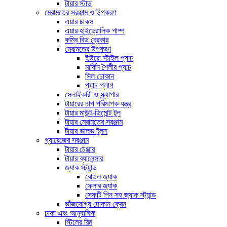
টায়ার স্টাড
মেরামতের সরঞ্জাম ও উপকরণ
এয়ার চাকস
এয়ার হাইড্রোলিক পাম্প
কম্বি বিড ব্রেকার
মেরামতের উপকরণ
ইউরো স্টাইল প্যাচ
মার্কিন শৈলীর প্যাচ
সিল ঢোকান
প্যাচ প্লাগ
সেলাইকারী ও স্ক্র্যাপার
টায়ারের চাপ পরিমাপক যন্ত্র
টায়ার মাউন্ট-ডিমোন্ট টুল
টায়ার মেরামতের সরঞ্জাম
টায়ার ভালভ টুলস
গ্যারেজের সরঞ্জাম
টায়ার চেঞ্জার
টায়ার ব্যালেন্সার
জ্যাক স্ট্যান্ড
বোতল জ্যাক
ফ্লোর জ্যাক
সেফটি পিন সহ জ্যাক স্ট্যান্ড
ভাঁজযোগ্য দোকান ক্রেন
চাকা এবং আনুষাঙ্গিক
স্টিলের রিম