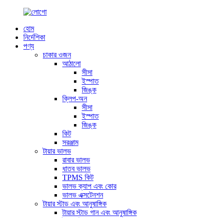
হোম
নির্দেশিকা
পণ্য
চাকার ওজন
আঠালো
সীসা
ইস্পাত
জিঙ্ক
ক্লিপ-অন
সীসা
ইস্পাত
জিঙ্ক
কিট
সরঞ্জাম
টায়ার ভালভ
রাবার ভালভ
ধাতব ভালভ
TPMS কিট
ভালভ ক্যাপ এবং কোর
ভালভ এক্সটেনশন
টায়ার স্টাড এবং আনুষাঙ্গিক
টায়ার স্টাড গান এবং আনুষাঙ্গিক