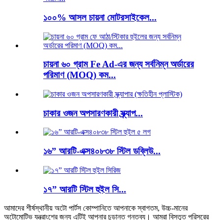
১০০% আসল চায়না মোটরসাইকেল...
চায়না ৬০ গ্রাম Fe Ad-এর জন্য সর্বনিম্ন অর্ডারের
পরিমাণ (MOQ) কম...
চাকার ওজন অপসারণকারী স্ক্র্যাপ...
১৬” আরটি-এক্স৪০৮৩৮ স্টিল ডব্লিউ...
১৭” আরটি স্টিল হুইল সি...
আমাদের শীর্ষস্থানীয় অটো পার্টস কোম্পানিতে আপনাকে স্বাগতম, উচ্চ-মানের
অটোমোটিভ যন্ত্রাংশের জন্য এটিই আপনার চূড়ান্ত গন্তব্য। আমরা বিস্তৃত পরিসরের