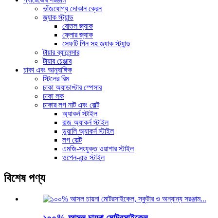
ভাঁজযোগ্য দোকান ক্রেন
জ্যাক স্ট্যান্ড
বোতল জ্যাক
ফ্লোর জ্যাক
সেফটি পিন সহ জ্যাক স্ট্যান্ড
টায়ার ব্যালেন্সার
টায়ার চেঞ্জার
চাকা এবং আনুষাঙ্গিক
স্টিলের রিম
চাকা অ্যাডাপ্টার স্পেসার
চাকা লক
চাকার লগ নাট এবং বোল্ট
অ্যাকর্ন স্টাইল
বাল্জ অ্যাকর্ন স্টাইল
ডুয়ালি অ্যাকর্ন স্টাইল
লগ বোল্ট
এমজি-সংযুক্ত ওয়াশার স্টাইল
ওপেন-এন্ড স্টাইল
বিশেষ পণ্য
১০০% আসল চায়না মোটরসাইকেল...