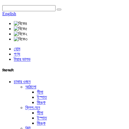
English
হোম
পণ্য
টায়ার ভালভ
বিভাগগুলি
চাকার ওজন
আঠালো
সীসা
ইস্পাত
জিঙ্ক
ক্লিপ-অন
সীসা
ইস্পাত
জিঙ্ক
কিট