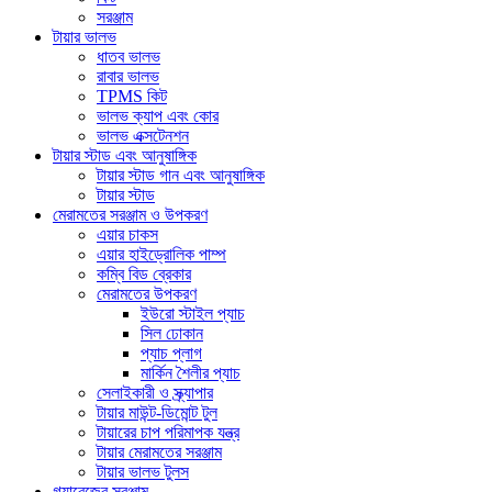
সরঞ্জাম
টায়ার ভালভ
ধাতব ভালভ
রাবার ভালভ
TPMS কিট
ভালভ ক্যাপ এবং কোর
ভালভ এক্সটেনশন
টায়ার স্টাড এবং আনুষাঙ্গিক
টায়ার স্টাড গান এবং আনুষাঙ্গিক
টায়ার স্টাড
মেরামতের সরঞ্জাম ও উপকরণ
এয়ার চাকস
এয়ার হাইড্রোলিক পাম্প
কম্বি বিড ব্রেকার
মেরামতের উপকরণ
ইউরো স্টাইল প্যাচ
সিল ঢোকান
প্যাচ প্লাগ
মার্কিন শৈলীর প্যাচ
সেলাইকারী ও স্ক্র্যাপার
টায়ার মাউন্ট-ডিমোন্ট টুল
টায়ারের চাপ পরিমাপক যন্ত্র
টায়ার মেরামতের সরঞ্জাম
টায়ার ভালভ টুলস
গ্যারেজের সরঞ্জাম