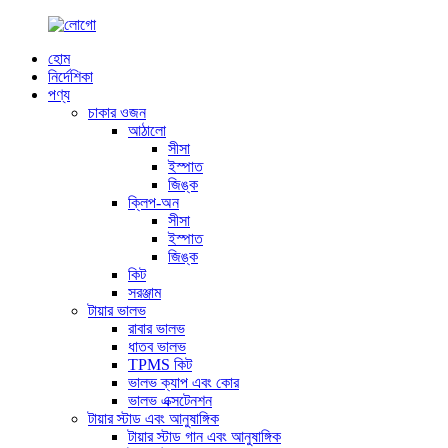
হোম
নির্দেশিকা
পণ্য
চাকার ওজন
আঠালো
সীসা
ইস্পাত
জিঙ্ক
ক্লিপ-অন
সীসা
ইস্পাত
জিঙ্ক
কিট
সরঞ্জাম
টায়ার ভালভ
রাবার ভালভ
ধাতব ভালভ
TPMS কিট
ভালভ ক্যাপ এবং কোর
ভালভ এক্সটেনশন
টায়ার স্টাড এবং আনুষাঙ্গিক
টায়ার স্টাড গান এবং আনুষাঙ্গিক