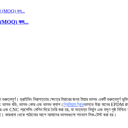
মাণ (MOQ) কম...
 গুরুত্বপূর্ণ। ড্রাইভিং নিরাপত্তার ক্ষেত্রে টায়ারের জন্য টায়ার ভালভ একটি গুরুত্বপূর্ণ
ঠিত: ভালভ বডি, ভালভ কোর এবং ভালভ ক্যাপ।
প্রিমিয়াম ট্রাক
ভালভে উচ্চ মানের EPDM রাবার
ার এবং CNC প্রসেসিং মেশিন দিয়ে তৈরি করা হয়, যা অত্যন্ত নির্ভুল এবং মসৃণ পৃষ্ঠ নিশ্চি
তা দিই। কারখানা থেকে পাঠানোর আগে আমাদের ভালভগুলো শতভাগ লিক-টেস্ট করা হয়।