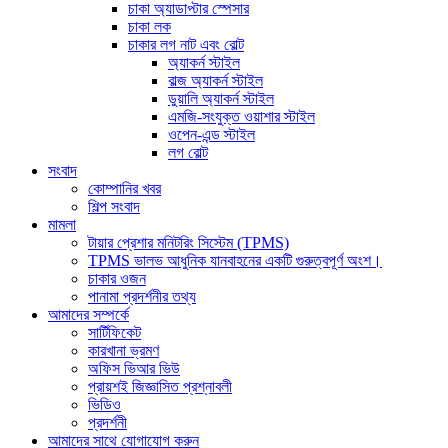
চাকা অ্যাডাপ্টার স্পেসার
চাকা লক
চাকার লগ নাট এবং বোল্ট
অ্যাকর্ন স্টাইল
বাল্জ অ্যাকর্ন স্টাইল
ডুয়ালি অ্যাকর্ন স্টাইল
এমজি-সংযুক্ত ওয়াশার স্টাইল
ওপেন-এন্ড স্টাইল
লগ বোল্ট
সংবাদ
কোম্পানির খবর
শিল্প সংবাদ
মামলা
টায়ার প্রেশার মনিটরিং সিস্টেম (TPMS)
TPMS ভালভ আধুনিক যানবাহনের একটি গুরুত্বপূর্ণ অংশ।
চাকার ওজন
পানামা প্রদর্শনীর তথ্য
আমাদের সম্পর্কে
সার্টিফিকেট
কারখানা ভ্রমণ
অফিস ভিআর ভিউ
প্রায়শই জিজ্ঞাসিত প্রশ্নাবলী
ভিডিও
প্রদর্শনী
আমাদের সাথে যোগাযোগ করুন