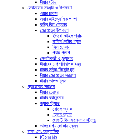
টায়ার স্টাড
মেরামতের সরঞ্জাম ও উপকরণ
এয়ার চাকস
এয়ার হাইড্রোলিক পাম্প
কম্বি বিড ব্রেকার
মেরামতের উপকরণ
ইউরো স্টাইল প্যাচ
মার্কিন শৈলীর প্যাচ
সিল ঢোকান
প্যাচ প্লাগ
সেলাইকারী ও স্ক্র্যাপার
টায়ারের চাপ পরিমাপক যন্ত্র
টায়ার মাউন্ট-ডিমোন্ট টুল
টায়ার মেরামতের সরঞ্জাম
টায়ার ভালভ টুলস
গ্যারেজের সরঞ্জাম
টায়ার চেঞ্জার
টায়ার ব্যালেন্সার
জ্যাক স্ট্যান্ড
বোতল জ্যাক
ফ্লোর জ্যাক
সেফটি পিন সহ জ্যাক স্ট্যান্ড
ভাঁজযোগ্য দোকান ক্রেন
চাকা এবং আনুষাঙ্গিক
স্টিলের রিম