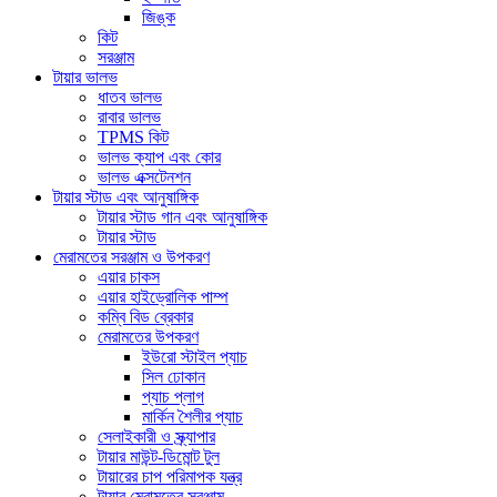
জিঙ্ক
কিট
সরঞ্জাম
টায়ার ভালভ
ধাতব ভালভ
রাবার ভালভ
TPMS কিট
ভালভ ক্যাপ এবং কোর
ভালভ এক্সটেনশন
টায়ার স্টাড এবং আনুষাঙ্গিক
টায়ার স্টাড গান এবং আনুষাঙ্গিক
টায়ার স্টাড
মেরামতের সরঞ্জাম ও উপকরণ
এয়ার চাকস
এয়ার হাইড্রোলিক পাম্প
কম্বি বিড ব্রেকার
মেরামতের উপকরণ
ইউরো স্টাইল প্যাচ
সিল ঢোকান
প্যাচ প্লাগ
মার্কিন শৈলীর প্যাচ
সেলাইকারী ও স্ক্র্যাপার
টায়ার মাউন্ট-ডিমোন্ট টুল
টায়ারের চাপ পরিমাপক যন্ত্র
টায়ার মেরামতের সরঞ্জাম