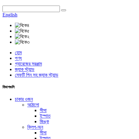
English
হোম
পণ্য
গ্যারেজের সরঞ্জাম
জ্যাক স্ট্যান্ড
সেফটি পিন সহ জ্যাক স্ট্যান্ড
বিভাগগুলি
চাকার ওজন
আঠালো
সীসা
ইস্পাত
জিঙ্ক
ক্লিপ-অন
সীসা
ইস্পাত