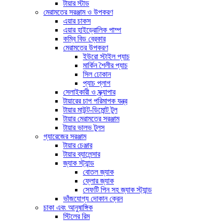
টায়ার স্টাড
মেরামতের সরঞ্জাম ও উপকরণ
এয়ার চাকস
এয়ার হাইড্রোলিক পাম্প
কম্বি বিড ব্রেকার
মেরামতের উপকরণ
ইউরো স্টাইল প্যাচ
মার্কিন শৈলীর প্যাচ
সিল ঢোকান
প্যাচ প্লাগ
সেলাইকারী ও স্ক্র্যাপার
টায়ারের চাপ পরিমাপক যন্ত্র
টায়ার মাউন্ট-ডিমোন্ট টুল
টায়ার মেরামতের সরঞ্জাম
টায়ার ভালভ টুলস
গ্যারেজের সরঞ্জাম
টায়ার চেঞ্জার
টায়ার ব্যালেন্সার
জ্যাক স্ট্যান্ড
বোতল জ্যাক
ফ্লোর জ্যাক
সেফটি পিন সহ জ্যাক স্ট্যান্ড
ভাঁজযোগ্য দোকান ক্রেন
চাকা এবং আনুষাঙ্গিক
স্টিলের রিম