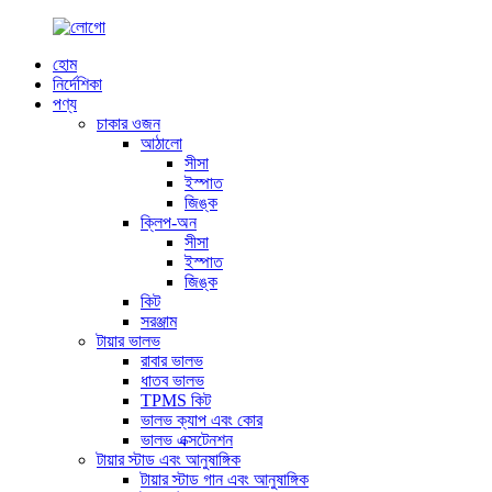
হোম
নির্দেশিকা
পণ্য
চাকার ওজন
আঠালো
সীসা
ইস্পাত
জিঙ্ক
ক্লিপ-অন
সীসা
ইস্পাত
জিঙ্ক
কিট
সরঞ্জাম
টায়ার ভালভ
রাবার ভালভ
ধাতব ভালভ
TPMS কিট
ভালভ ক্যাপ এবং কোর
ভালভ এক্সটেনশন
টায়ার স্টাড এবং আনুষাঙ্গিক
টায়ার স্টাড গান এবং আনুষাঙ্গিক