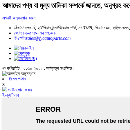
আমাদের পণ্য বা মূল্য তালিকা সম্পর্কে জানতে, অনুগ্র
এখনই অনুসন্ধান করুন
ঠিকানা:
ব্লক বি, হাইলিয়ান ইন্ডাস্ট্রিয়াল পার্ক, নং 3388, জিচাং রোড, হাইশু জেলা
ফোন:
৮৬-৫৭৪-৮৭২৭৭১৯৯
ই-মেইল
sales@fycautoparts.com
© কপিরাইট - ২০১০-২০২১ : সর্বস্বত্ব সংরক্ষিত।
ইমেল পাঠান
x
ডাউনলোড করুন
ই-ক্যাটালগ