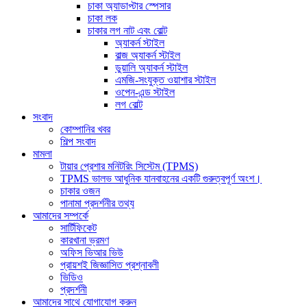
চাকা অ্যাডাপ্টার স্পেসার
চাকা লক
চাকার লগ নাট এবং বোল্ট
অ্যাকর্ন স্টাইল
বাল্জ অ্যাকর্ন স্টাইল
ডুয়ালি অ্যাকর্ন স্টাইল
এমজি-সংযুক্ত ওয়াশার স্টাইল
ওপেন-এন্ড স্টাইল
লগ বোল্ট
সংবাদ
কোম্পানির খবর
শিল্প সংবাদ
মামলা
টায়ার প্রেশার মনিটরিং সিস্টেম (TPMS)
TPMS ভালভ আধুনিক যানবাহনের একটি গুরুত্বপূর্ণ অংশ।
চাকার ওজন
পানামা প্রদর্শনীর তথ্য
আমাদের সম্পর্কে
সার্টিফিকেট
কারখানা ভ্রমণ
অফিস ভিআর ভিউ
প্রায়শই জিজ্ঞাসিত প্রশ্নাবলী
ভিডিও
প্রদর্শনী
আমাদের সাথে যোগাযোগ করুন