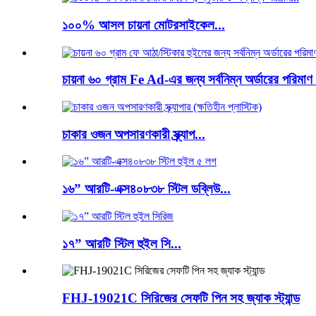
১০০% আসল চায়না মোটরসাইকেল...
চায়না ৬০ গ্রাম Fe Ad-এর জন্য সর্বনিম্ন অর্ডারের পরি
চাকার ওজন অপসারণকারী স্ক্র্যাপ...
১৬” আরটি-এক্স৪০৮৩৮ স্টিল ডব্লিউ...
১৭” আরটি স্টিল হুইল সি...
FHJ-19021C সিরিজের সেফটি পিন সহ জ্যাক স্ট্যান্ড