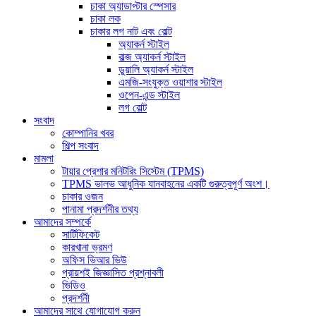
চাকা অ্যাডাপ্টার স্পেসার
চাকা লক
চাকার লগ নাট এবং বোল্ট
অ্যাকর্ন স্টাইল
বাল্জ অ্যাকর্ন স্টাইল
ডুয়ালি অ্যাকর্ন স্টাইল
এমজি-সংযুক্ত ওয়াশার স্টাইল
ওপেন-এন্ড স্টাইল
লগ বোল্ট
সংবাদ
কোম্পানির খবর
শিল্প সংবাদ
মামলা
টায়ার প্রেশার মনিটরিং সিস্টেম (TPMS)
TPMS ভালভ আধুনিক যানবাহনের একটি গুরুত্বপূর্ণ অংশ।
চাকার ওজন
পানামা প্রদর্শনীর তথ্য
আমাদের সম্পর্কে
সার্টিফিকেট
কারখানা ভ্রমণ
অফিস ভিআর ভিউ
প্রায়শই জিজ্ঞাসিত প্রশ্নাবলী
ভিডিও
প্রদর্শনী
আমাদের সাথে যোগাযোগ করুন