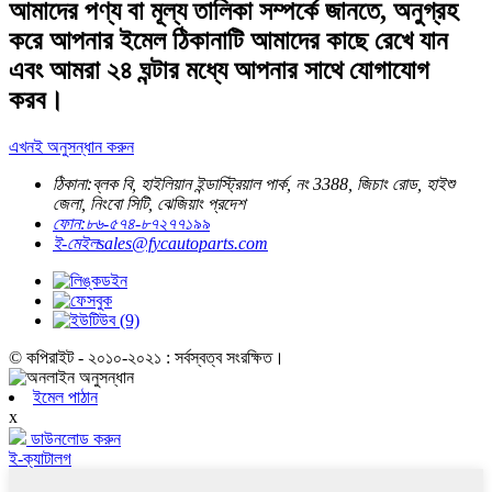
আমাদের পণ্য বা মূল্য তালিকা সম্পর্কে জানতে, অনুগ্রহ
করে আপনার ইমেল ঠিকানাটি আমাদের কাছে রেখে যান
এবং আমরা ২৪ ঘন্টার মধ্যে আপনার সাথে যোগাযোগ
করব।
এখনই অনুসন্ধান করুন
ঠিকানা:
ব্লক বি, হাইলিয়ান ইন্ডাস্ট্রিয়াল পার্ক, নং 3388, জিচাং রোড, হাইশু
জেলা, নিংবো সিটি, ঝেজিয়াং প্রদেশ
ফোন:
৮৬-৫৭৪-৮৭২৭৭১৯৯
ই-মেইল
sales@fycautoparts.com
© কপিরাইট - ২০১০-২০২১ : সর্বস্বত্ব সংরক্ষিত।
ইমেল পাঠান
x
ডাউনলোড করুন
ই-ক্যাটালগ