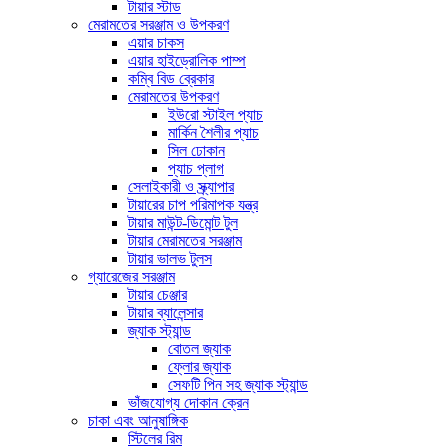
টায়ার স্টাড
মেরামতের সরঞ্জাম ও উপকরণ
এয়ার চাকস
এয়ার হাইড্রোলিক পাম্প
কম্বি বিড ব্রেকার
মেরামতের উপকরণ
ইউরো স্টাইল প্যাচ
মার্কিন শৈলীর প্যাচ
সিল ঢোকান
প্যাচ প্লাগ
সেলাইকারী ও স্ক্র্যাপার
টায়ারের চাপ পরিমাপক যন্ত্র
টায়ার মাউন্ট-ডিমোন্ট টুল
টায়ার মেরামতের সরঞ্জাম
টায়ার ভালভ টুলস
গ্যারেজের সরঞ্জাম
টায়ার চেঞ্জার
টায়ার ব্যালেন্সার
জ্যাক স্ট্যান্ড
বোতল জ্যাক
ফ্লোর জ্যাক
সেফটি পিন সহ জ্যাক স্ট্যান্ড
ভাঁজযোগ্য দোকান ক্রেন
চাকা এবং আনুষাঙ্গিক
স্টিলের রিম