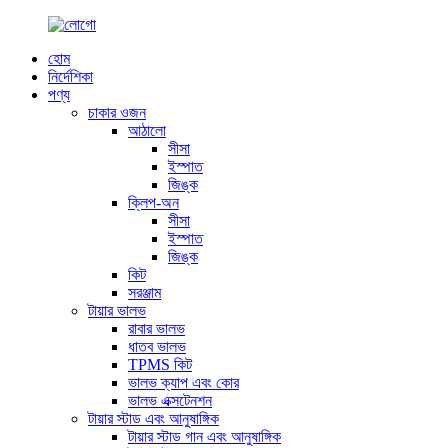
হোম
নির্দেশিকা
পণ্য
চাকার ওজন
আঠালো
সীসা
ইস্পাত
জিঙ্ক
ক্লিপ-অন
সীসা
ইস্পাত
জিঙ্ক
কিট
সরঞ্জাম
টায়ার ভালভ
রাবার ভালভ
ধাতব ভালভ
TPMS কিট
ভালভ ক্যাপ এবং কোর
ভালভ এক্সটেনশন
টায়ার স্টাড এবং আনুষাঙ্গিক
টায়ার স্টাড গান এবং আনুষাঙ্গিক