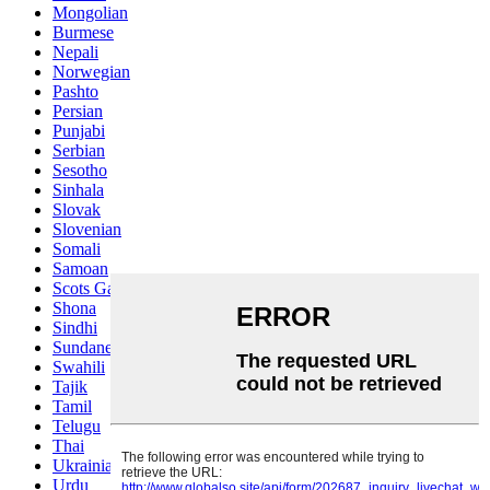
Mongolian
Burmese
Nepali
Norwegian
Pashto
Persian
Punjabi
Serbian
Sesotho
Sinhala
Slovak
Slovenian
Somali
Samoan
Scots Gaelic
Shona
Sindhi
Sundanese
Swahili
Tajik
Tamil
Telugu
Thai
Ukrainian
Urdu