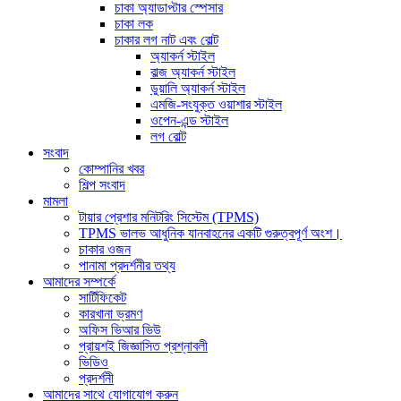
চাকা অ্যাডাপ্টার স্পেসার
চাকা লক
চাকার লগ নাট এবং বোল্ট
অ্যাকর্ন স্টাইল
বাল্জ অ্যাকর্ন স্টাইল
ডুয়ালি অ্যাকর্ন স্টাইল
এমজি-সংযুক্ত ওয়াশার স্টাইল
ওপেন-এন্ড স্টাইল
লগ বোল্ট
সংবাদ
কোম্পানির খবর
শিল্প সংবাদ
মামলা
টায়ার প্রেশার মনিটরিং সিস্টেম (TPMS)
TPMS ভালভ আধুনিক যানবাহনের একটি গুরুত্বপূর্ণ অংশ।
চাকার ওজন
পানামা প্রদর্শনীর তথ্য
আমাদের সম্পর্কে
সার্টিফিকেট
কারখানা ভ্রমণ
অফিস ভিআর ভিউ
প্রায়শই জিজ্ঞাসিত প্রশ্নাবলী
ভিডিও
প্রদর্শনী
আমাদের সাথে যোগাযোগ করুন