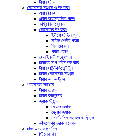
টায়ার স্টাড
মেরামতের সরঞ্জাম ও উপকরণ
এয়ার চাকস
এয়ার হাইড্রোলিক পাম্প
কম্বি বিড ব্রেকার
মেরামতের উপকরণ
ইউরো স্টাইল প্যাচ
মার্কিন শৈলীর প্যাচ
সিল ঢোকান
প্যাচ প্লাগ
সেলাইকারী ও স্ক্র্যাপার
টায়ারের চাপ পরিমাপক যন্ত্র
টায়ার মাউন্ট-ডিমোন্ট টুল
টায়ার মেরামতের সরঞ্জাম
টায়ার ভালভ টুলস
গ্যারেজের সরঞ্জাম
টায়ার চেঞ্জার
টায়ার ব্যালেন্সার
জ্যাক স্ট্যান্ড
বোতল জ্যাক
ফ্লোর জ্যাক
সেফটি পিন সহ জ্যাক স্ট্যান্ড
ভাঁজযোগ্য দোকান ক্রেন
চাকা এবং আনুষাঙ্গিক
স্টিলের রিম