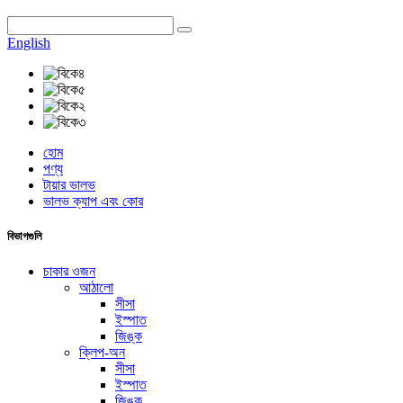
English
হোম
পণ্য
টায়ার ভালভ
ভালভ ক্যাপ এবং কোর
বিভাগগুলি
চাকার ওজন
আঠালো
সীসা
ইস্পাত
জিঙ্ক
ক্লিপ-অন
সীসা
ইস্পাত
জিঙ্ক