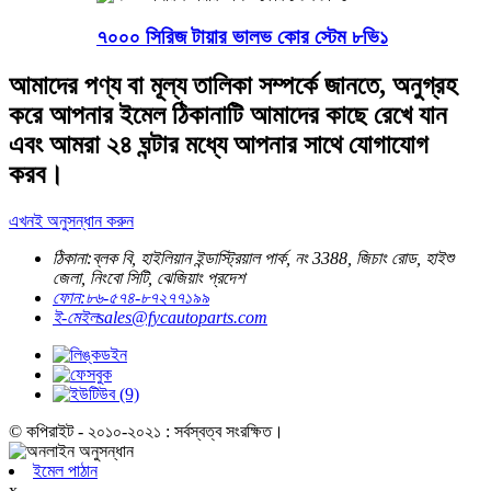
৭০০০ সিরিজ টায়ার ভালভ কোর স্টেম ৮ভি১
আমাদের পণ্য বা মূল্য তালিকা সম্পর্কে জানতে, অনুগ্রহ
করে আপনার ইমেল ঠিকানাটি আমাদের কাছে রেখে যান
এবং আমরা ২৪ ঘন্টার মধ্যে আপনার সাথে যোগাযোগ
করব।
এখনই অনুসন্ধান করুন
ঠিকানা:
ব্লক বি, হাইলিয়ান ইন্ডাস্ট্রিয়াল পার্ক, নং 3388, জিচাং রোড, হাইশু
জেলা, নিংবো সিটি, ঝেজিয়াং প্রদেশ
ফোন:
৮৬-৫৭৪-৮৭২৭৭১৯৯
ই-মেইল
sales@fycautoparts.com
© কপিরাইট - ২০১০-২০২১ : সর্বস্বত্ব সংরক্ষিত।
ইমেল পাঠান
x