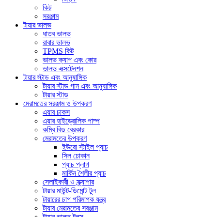
কিট
সরঞ্জাম
টায়ার ভালভ
ধাতব ভালভ
রাবার ভালভ
TPMS কিট
ভালভ ক্যাপ এবং কোর
ভালভ এক্সটেনশন
টায়ার স্টাড এবং আনুষাঙ্গিক
টায়ার স্টাড গান এবং আনুষাঙ্গিক
টায়ার স্টাড
মেরামতের সরঞ্জাম ও উপকরণ
এয়ার চাকস
এয়ার হাইড্রোলিক পাম্প
কম্বি বিড ব্রেকার
মেরামতের উপকরণ
ইউরো স্টাইল প্যাচ
সিল ঢোকান
প্যাচ প্লাগ
মার্কিন শৈলীর প্যাচ
সেলাইকারী ও স্ক্র্যাপার
টায়ার মাউন্ট-ডিমোন্ট টুল
টায়ারের চাপ পরিমাপক যন্ত্র
টায়ার মেরামতের সরঞ্জাম
টায়ার ভালভ টুলস