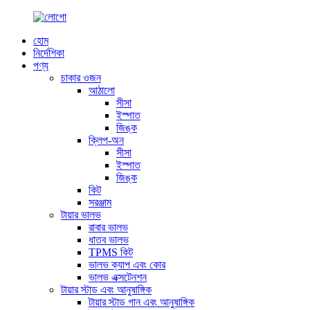
হোম
নির্দেশিকা
পণ্য
চাকার ওজন
আঠালো
সীসা
ইস্পাত
জিঙ্ক
ক্লিপ-অন
সীসা
ইস্পাত
জিঙ্ক
কিট
সরঞ্জাম
টায়ার ভালভ
রাবার ভালভ
ধাতব ভালভ
TPMS কিট
ভালভ ক্যাপ এবং কোর
ভালভ এক্সটেনশন
টায়ার স্টাড এবং আনুষাঙ্গিক
টায়ার স্টাড গান এবং আনুষাঙ্গিক