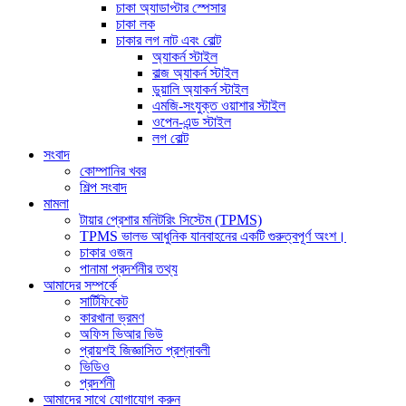
চাকা অ্যাডাপ্টার স্পেসার
চাকা লক
চাকার লগ নাট এবং বোল্ট
অ্যাকর্ন স্টাইল
বাল্জ অ্যাকর্ন স্টাইল
ডুয়ালি অ্যাকর্ন স্টাইল
এমজি-সংযুক্ত ওয়াশার স্টাইল
ওপেন-এন্ড স্টাইল
লগ বোল্ট
সংবাদ
কোম্পানির খবর
শিল্প সংবাদ
মামলা
টায়ার প্রেশার মনিটরিং সিস্টেম (TPMS)
TPMS ভালভ আধুনিক যানবাহনের একটি গুরুত্বপূর্ণ অংশ।
চাকার ওজন
পানামা প্রদর্শনীর তথ্য
আমাদের সম্পর্কে
সার্টিফিকেট
কারখানা ভ্রমণ
অফিস ভিআর ভিউ
প্রায়শই জিজ্ঞাসিত প্রশ্নাবলী
ভিডিও
প্রদর্শনী
আমাদের সাথে যোগাযোগ করুন