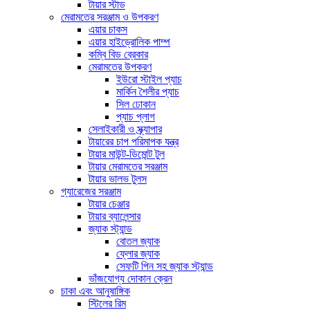
টায়ার স্টাড
মেরামতের সরঞ্জাম ও উপকরণ
এয়ার চাকস
এয়ার হাইড্রোলিক পাম্প
কম্বি বিড ব্রেকার
মেরামতের উপকরণ
ইউরো স্টাইল প্যাচ
মার্কিন শৈলীর প্যাচ
সিল ঢোকান
প্যাচ প্লাগ
সেলাইকারী ও স্ক্র্যাপার
টায়ারের চাপ পরিমাপক যন্ত্র
টায়ার মাউন্ট-ডিমোন্ট টুল
টায়ার মেরামতের সরঞ্জাম
টায়ার ভালভ টুলস
গ্যারেজের সরঞ্জাম
টায়ার চেঞ্জার
টায়ার ব্যালেন্সার
জ্যাক স্ট্যান্ড
বোতল জ্যাক
ফ্লোর জ্যাক
সেফটি পিন সহ জ্যাক স্ট্যান্ড
ভাঁজযোগ্য দোকান ক্রেন
চাকা এবং আনুষাঙ্গিক
স্টিলের রিম