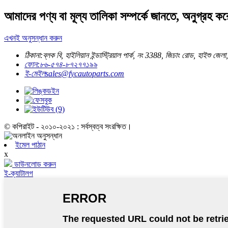
আমাদের পণ্য বা মূল্য তালিকা সম্পর্কে জানতে, অনুগ্র
এখনই অনুসন্ধান করুন
ঠিকানা:
ব্লক বি, হাইলিয়ান ইন্ডাস্ট্রিয়াল পার্ক, নং 3388, জিচাং রোড, হাইশু জেলা
ফোন:
৮৬-৫৭৪-৮৭২৭৭১৯৯
ই-মেইল
sales@fycautoparts.com
© কপিরাইট - ২০১০-২০২১ : সর্বস্বত্ব সংরক্ষিত।
ইমেল পাঠান
x
ডাউনলোড করুন
ই-ক্যাটালগ