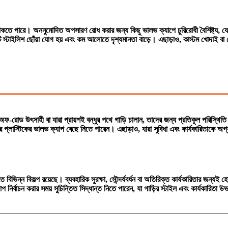
যও থাকতে পারে। অননুমোদিত অপসারণ রোধ করার জন্য কিছু ভালভ ক্যাপে চুরিরোধী বৈশিষ্ট্য, য
্টাইলিশ ছোঁয়া যোগ হয় এবং কম আলোতে দৃশ্যমানতা বাড়ে। এছাড়াও, কাস্টম খোদাই বা ল
্য। অফ-রোড উৎসাহী বা যারা প্রায়শই বন্ধুর পথে গাড়ি চালান, তাদের জন্য প্রতিকূল পরিস্
র প্লাস্টিকের ভালভ ক্যাপ বেছে নিতে পারেন। এছাড়াও, যারা সুবিধা এবং কার্যকারিতাকে অগ্
িন্ন বিকল্প রয়েছে। ব্যবহারিক সুরক্ষা, সৌন্দর্যবর্ধন বা অতিরিক্ত কার্যকারিতার জন্যই
যাপ নির্বাচন করার সময় সুচিন্তিত সিদ্ধান্ত নিতে পারেন, যা গাড়ির স্টাইল এবং কার্যকারিতা 