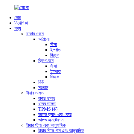
হোম
নির্দেশিকা
পণ্য
চাকার ওজন
আঠালো
সীসা
ইস্পাত
জিঙ্ক
ক্লিপ-অন
সীসা
ইস্পাত
জিঙ্ক
কিট
সরঞ্জাম
টায়ার ভালভ
রাবার ভালভ
ধাতব ভালভ
TPMS কিট
ভালভ ক্যাপ এবং কোর
ভালভ এক্সটেনশন
টায়ার স্টাড এবং আনুষাঙ্গিক
টায়ার স্টাড গান এবং আনুষাঙ্গিক