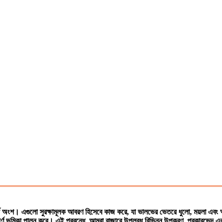
র্য অংশ। এগুলো সুরক্ষামূলক আবরণ হিসেবে কাজ করে, যা ভালভের ভেতরে ধুলো, ময়লা এবং আ
ুত্বপূর্ণ ভূমিকা পালন করে। এই প্রবন্ধে, আমরা বাজারে উপলব্ধ বিভিন্ন উপকরণ, প্রকারভেদ 